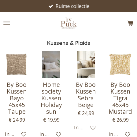
Ruime collectie
Ga
direct
naar
de
hoofdinhoud
Kussens & Plaids
By Boo
Home
By Boo
By Boo
Kussen
society
Kussen
Kussen
Bayo
Kussen
Sebra
Tigra
45x45
Holiday
Beige
45x45
Taupe
sun
Mustard
€ 24,99
€ 24,99
€ 19,99
€ 26,99
In winkelwagen
In winkelwagen
In winkelwagen
In winkelwa