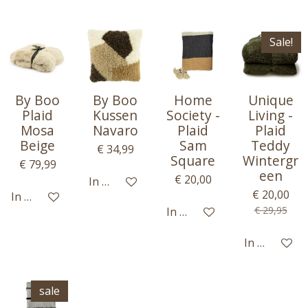
Sale!
By Boo
By Boo
Home
Unique
Plaid
Kussen
Society -
Living -
Mosa
Navaro
Plaid
Plaid
Beige
Sam
Teddy
€ 34,99
Square
Wintergr
€ 79,99
een
€ 20,00
In winkelwagen
€ 20,00
In winkelwagen
€ 29,95
In winkelwagen
In winkelwa
sale