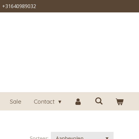
+31640989032
Sale
Contact
Sorteer: