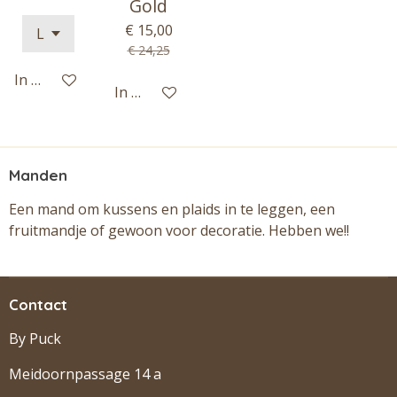
Gold
€ 15,00
€ 24,25
In winkelwagen
In winkelwagen
Manden
Een mand om kussens en plaids in te leggen, een
fruitmandje of gewoon voor decoratie. Hebben we!!
Contact
By Puck
Meidoornpassage 14 a