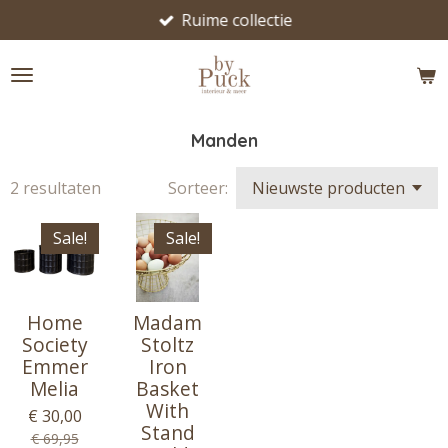
Ruime collectie
Ga
direct
naar
de
hoofdinhoud
Manden
2 resultaten
Sorteer:
Sale!
Sale!
Home
Madam
Society
Stoltz
Emmer
Iron
Melia
Basket
With
€ 30,00
Stand
€ 69,95