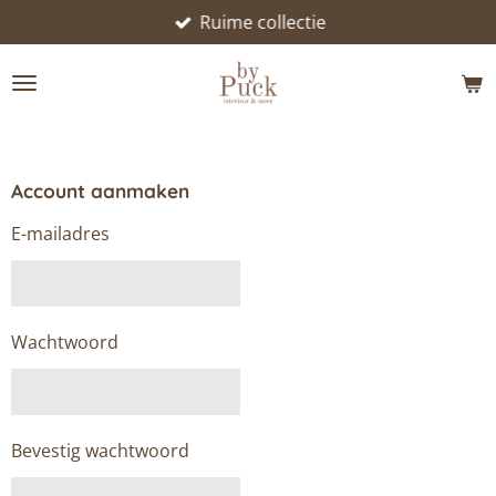
Ruime collectie
Ga
direct
naar
de
hoofdinhoud
Account aanmaken
E-mailadres
Wachtwoord
Bevestig wachtwoord