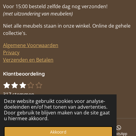
Voor 15:00 besteld zelfde dag nog verzonden!
(met uitzondering van meubelen)
Niet alle meubels staan in onze winkel. Online de gehele
collectie's.
Algemene Voorwaarden
Privacy
Verzenden en Betalen
Klantbeoordeling
1
2
3
4
5
S
R
s
s
s
s
s
t
a
317 stemmen
t
t
t
t
t
e
t
Deze website gebruikt cookies voor analyse-
© 2020 By Puck
m
e
e
e
e
e
i
doeleinden en/of het tonen van advertenties.
Powered by
JouwWeb
m
r
r
r
r
r
Door gebruik te blijven maken van de site gaat
n
e
u hiermee akkoord.
r
r
r
r
g
n
e
e
e
e
:
Akkoord
n
n
n
n
E-mailadres
Telefoonnummer
Instagram
WhatsApp