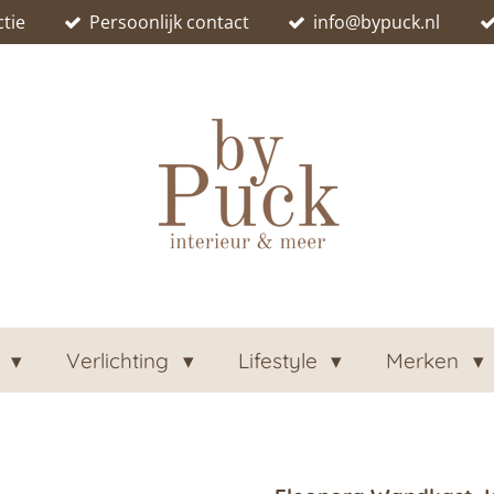
tie
Persoonlijk contact
info@bypuck.nl
n
Verlichting
Lifestyle
Merken