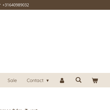
+31640989032
Sale
Contact