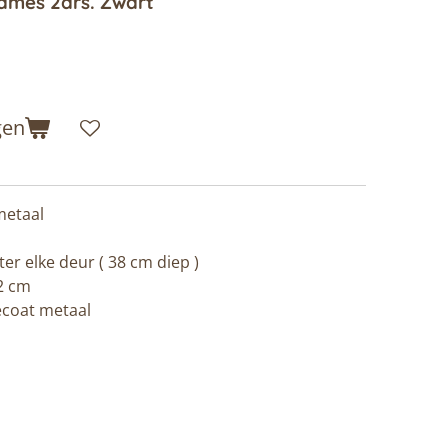
ames 2drs. Zwart
gen
metaal
ter elke deur ( 38 cm diep )
2 cm
ecoat metaal