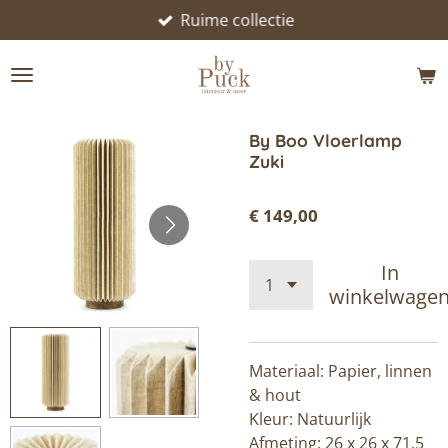
Ruime collectie
Ga
direct
naar
de
hoofdinhoud
By Boo Vloerlamp
Zuki
€ 149,00
In
winkelwage
Materiaal: Papier, linnen
& hout
Kleur: Natuurlijk
Afmeting: 26 x 26 x 71,5