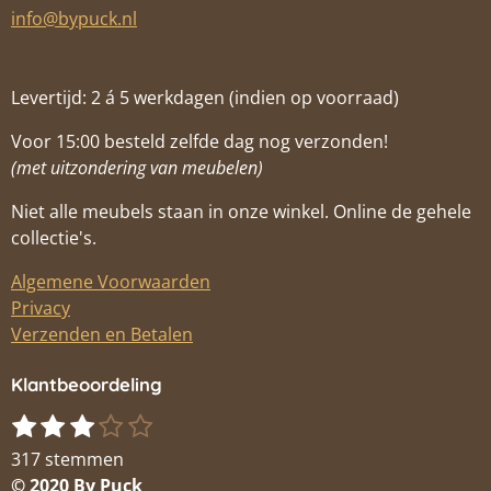
info@bypuck.nl
Levertijd: 2 á 5 werkdagen (indien op voorraad)
Voor 15:00 besteld zelfde dag nog verzonden!
(met uitzondering van meubelen)
Niet alle meubels staan in onze winkel. Online de gehele
collectie's.
Algemene Voorwaarden
Privacy
Verzenden en Betalen
Klantbeoordeling
1
2
3
4
5
S
R
s
s
s
s
s
t
a
317 stemmen
t
t
t
t
t
e
t
© 2020 By Puck