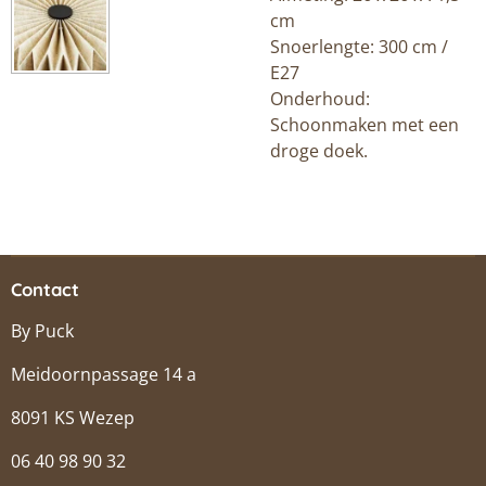
cm
Snoerlengte: 300 cm /
E27
Onderhoud:
Schoonmaken met een
droge doek.
Contact
By Puck
Meidoornpassage 14 a
8091 KS Wezep
06 40 98 90 32