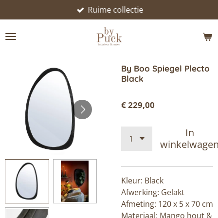
Ruime collectie
Ga
direct
naar
de
hoofdinhoud
By Boo Spiegel Plecto
Black
€ 229,00
In
winkelwage
Kleur: Black
Afwerking: Gelakt
Afmeting: 120 x 5 x 70 cm
Materiaal: Mango hout &