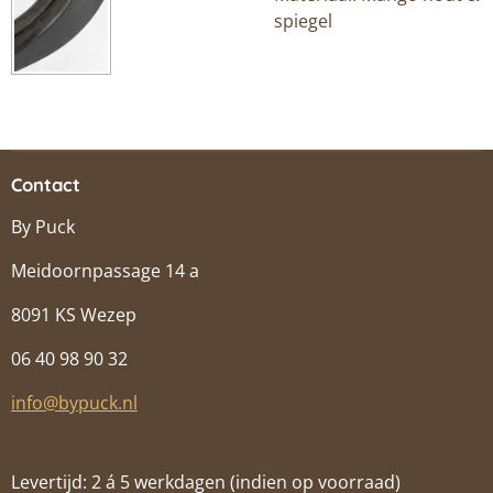
spiegel
Contact
By Puck
Meidoornpassage 14 a
8091 KS Wezep
06 40 98 90 32
info@bypuck.nl
Levertijd: 2 á 5 werkdagen (indien op voorraad)