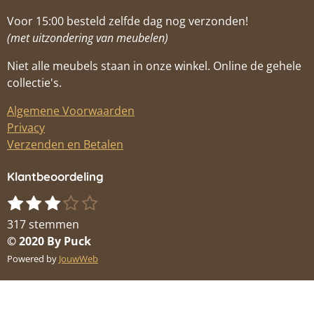
Voor 15:00 besteld zelfde dag nog verzonden!
(met uitzondering van meubelen)
Niet alle meubels staan in onze winkel. Online de gehele
collectie's.
Algemene Voorwaarden
Privacy
Verzenden en Betalen
Klantbeoordeling
1
2
3
4
5
S
R
s
s
s
s
s
t
a
317 stemmen
t
t
t
t
t
e
t
© 2020 By Puck
m
e
e
e
e
e
i
Powered by
JouwWeb
m
r
r
r
r
r
n
e
r
r
r
r
g
n
e
e
e
e
: