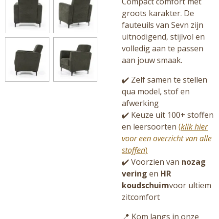
Compact comfort met
groots karakter. De
fauteuils van Sevn zijn
uitnodigend, stijlvol en
volledig aan te passen
aan jouw smaak.
✔️ Zelf samen te stellen
qua model, stof en
afwerking
✔️ Keuze uit 100+ stoffen
en leersoorten
(
klik hier
voor een overzicht van alle
stoffen
)
✔️ Voorzien van
nozag
vering
en
HR
koudschuim
voor ultiem
zitcomfort
📍 Kom langs in onze