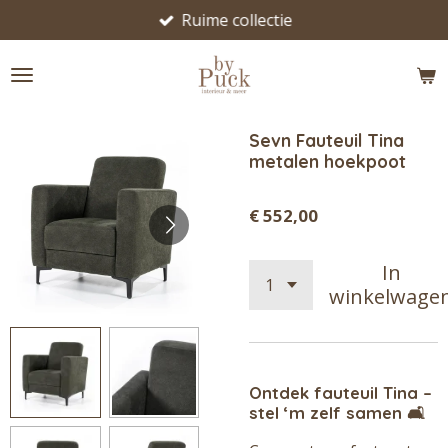
Ruime collectie
Ga
direct
naar
de
hoofdinhoud
Sevn Fauteuil Tina
metalen hoekpoot
€ 552,00
In
winkelwage
Ontdek fauteuil Tina –
stel ‘m zelf samen 🛋️