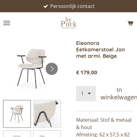
Persoonlijk contact
Ga
direct
naar
de
hoofdinhoud
Eleonora
Eetkamerstoel Jon
met arml. Beige
€ 179,00
In
winkelwage
Materiaal: Stof & metaal
& hout
Afmeting: 62 x 57,5 x 82