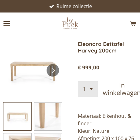
Ruime collectie
Ga
direct
naar
de
hoofdinhoud
Eleonora Eettafel
Harvey 200cm
€ 999,00
In
winkelwage
Materiaal: Eikenhout &
fineer
Kleur: Naturel
Afmeting: 200 x 100 x 76