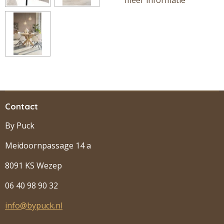
meer informatie
Contact
By Puck
Meidoornpassage 14 a
8091 KS Wezep
06 40 98 90 32
info@bypuck.nl