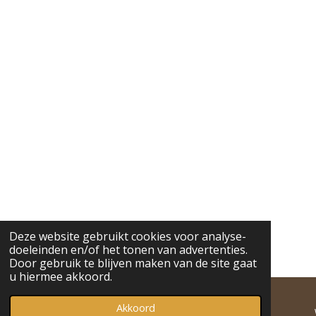
r
r
r
r
g
n
e
e
e
e
:
n
n
n
n
2
.
9
1
4
8
2
6
4
9
8
4
Deze website gebruikt cookies voor analyse-
2
doeleinden en/of het tonen van advertenties.
2
Door gebruik te blijven maken van de site gaat
7
u hiermee akkoord.
s
t
Akkoord
E-mailadres
Telefoonnummer
Instagram