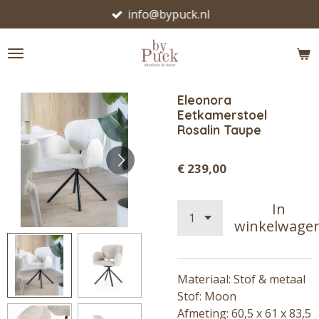
info@bypuck.nl
Ga
direct
naar
de
hoofdinhoud
Eleonora
Eetkamerstoel
Rosalin Taupe
€ 239,00
In
winkelwage
Materiaal: Stof & metaal
Stof: Moon
Afmeting: 60,5 x 61 x 83,5