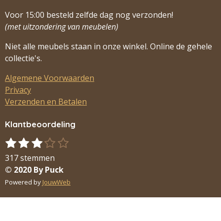
Voor 15:00 besteld zelfde dag nog verzonden!
(met uitzondering van meubelen)
Niet alle meubels staan in onze winkel. Online de gehele
collectie's.
Algemene Voorwaarden
Privacy
Verzenden en Betalen
Klantbeoordeling
1
2
3
4
5
S
R
s
s
s
s
s
t
a
317 stemmen
t
t
t
t
t
e
t
© 2020 By Puck
m
e
e
e
e
e
i
Powered by
JouwWeb
m
r
r
r
r
r
n
e
r
r
r
r
g
n
e
e
e
e
: