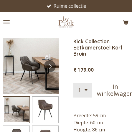
Ruime collectie
Ga
direct
naar
de
hoofdinhoud
Kick Collection
Eetkamerstoel Karl
Bruin
€ 179,00
In
winkelwage
Breedte: 59 cm
Diepte: 60 cm
Hoogte: 86 cm