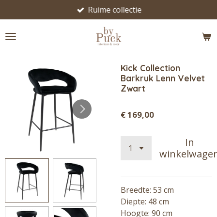
Ruime collectie
Ga
direct
naar
de
hoofdinhoud
Kick Collection
Barkruk Lenn Velvet
Zwart
€ 169,00
In
winkelwage
Breedte: 53 cm
Diepte: 48 cm
Hoogte: 90 cm