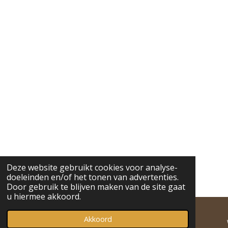
r
r
r
r
g
n
e
e
e
e
:
n
n
n
n
2
.
9
1
4
8
2
6
4
9
8
4
Deze website gebruikt cookies voor analyse-
2
doeleinden en/of het tonen van advertenties.
2
Door gebruik te blijven maken van de site gaat
7
u hiermee akkoord.
s
Akkoord
t
E-mailadres
Telefoonnummer
Instagram