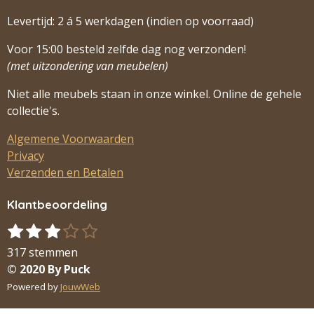
Levertijd: 2 á 5 werkdagen (indien op voorraad)
Voor 15:00 besteld zelfde dag nog verzonden!
(met uitzondering van meubelen)
Niet alle meubels staan in onze winkel. Online de gehele
collectie's.
Algemene Voorwaarden
Privacy
Verzenden en Betalen
Klantbeoordeling
1
2
3
4
5
S
R
s
s
s
s
s
t
a
317 stemmen
t
t
t
t
t
e
t
© 2020 By Puck
m
e
e
e
e
e
i
Powered by
JouwWeb
m
r
r
r
r
r
n
e