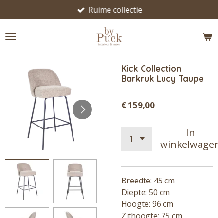
Ruime collectie
Ga
direct
naar
de
hoofdinhoud
Kick Collection
Barkruk Lucy Taupe
€ 159,00
In
winkelwage
Breedte: 45 cm
Diepte: 50 cm
Hoogte: 96 cm
Zithoogte: 75 cm