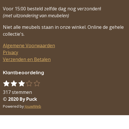
Voor 15:00 besteld zelfde dag nog verzonden!
(met uitzondering van meubelen)
Niet alle meubels staan in onze winkel. Online de gehele
collectie's.
Algemene Voorwaarden
Privacy
Verzenden en Betalen
Klantbeoordeling
1
2
3
4
5
S
R
s
s
s
s
s
t
a
317 stemmen
t
t
t
t
t
e
t
© 2020 By Puck
m
e
e
e
e
e
i
Powered by
JouwWeb
m
r
r
r
r
r
n
e
r
r
r
r
g
n
e
e
e
e
: