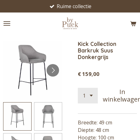
Ruime collectie
Ga
direct
naar
de
hoofdinhoud
Kick Collection
Barkruk Suus
Donkergrijs
€ 159,00
In
winkelwage
Breedte: 49 cm
Diepte: 48 cm
Hoogte: 100 cm