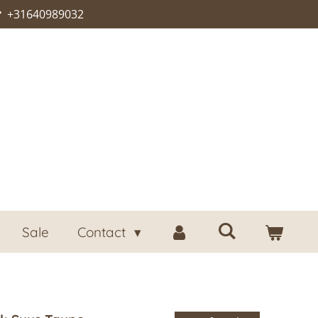
+31640989032
Sale
Contact