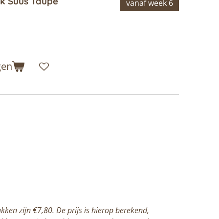
uk Suus Taupe
vanaf week 6
gen
m
ken zijn €7,80. De prijs is hierop berekend,