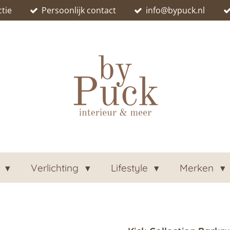
tie
Persoonlijk contact
info@bypuck.nl
n
Verlichting
Lifestyle
Merken