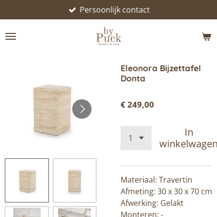
Persoonlijk contact
Ga
direct
naar
de
hoofdinhoud
Eleonora Bijzettafel
Donta
€ 249,00
In
winkelwage
Materiaal: Travertin
Afmeting: 30 x 30 x 70 cm
Afwerking: Gelakt
Monteren: -