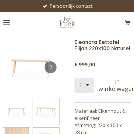
Persoonlijk contact
Ga
direct
naar
de
hoofdinhoud
Eleonora Eettafel
Elijah 220x100 Naturel
€ 999,00
In
winkelwage
Materiaal: Eikenhout &
eikenfineer
Afmeting: 220 x 100 x
78
cm