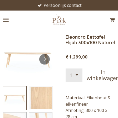
Persoonlijk contact
Ga
direct
naar
de
hoofdinhoud
Eleonora Eettafel
Elijah 300x100 Naturel
€ 1.299,00
In
winkelwage
Materiaal: Eikenhout &
eikenfineer
Afmeting: 300 x 100 x
78
cm