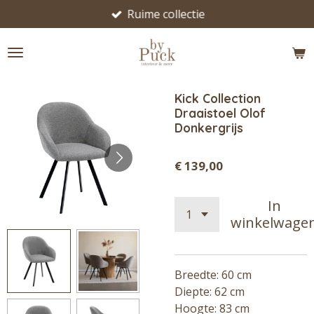
Ruime collectie
Ga
direct
naar
de
hoofdinhoud
Kick Collection
Draaistoel Olof
Donkergrijs
€ 139,00
In
winkelwage
Breedte: 60 cm
Diepte: 62 cm
Hoogte: 83 cm