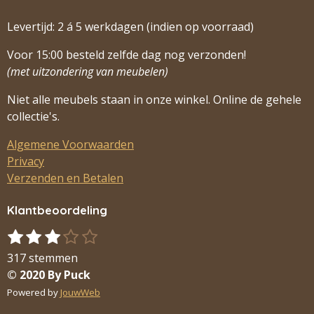
Levertijd: 2 á 5 werkdagen (indien op voorraad)
Voor 15:00 besteld zelfde dag nog verzonden!
(met uitzondering van meubelen)
Niet alle meubels staan in onze winkel. Online de gehele
collectie's.
Algemene Voorwaarden
Privacy
Verzenden en Betalen
Klantbeoordeling
1
2
3
4
5
S
R
s
s
s
s
s
t
a
317 stemmen
t
t
t
t
t
e
t
© 2020 By Puck
m
e
e
e
e
e
i
Powered by
JouwWeb
m
r
r
r
r
r
n
e