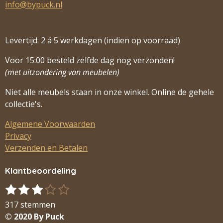
info@bypuck.nl
Levertijd: 2 á 5 werkdagen (indien op voorraad)
Voor 15:00 besteld zelfde dag nog verzonden!
(met uitzondering van meubelen)
Niet alle meubels staan in onze winkel. Online de gehele
collectie's.
Algemene Voorwaarden
Privacy
Verzenden en Betalen
Klantbeoordeling
1
2
3
4
5
S
R
s
s
s
s
s
t
a
317 stemmen
t
t
t
t
t
e
t
© 2020 By Puck
m