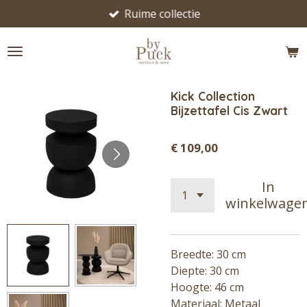
Ruime collectie
Ga
direct
naar
de
hoofdinhoud
Kick Collection
Bijzettafel Cis Zwart
€ 109,00
In
winkelwage
Breedte: 30 cm
Diepte: 30 cm
Hoogte: 46 cm
Materiaal: Metaal