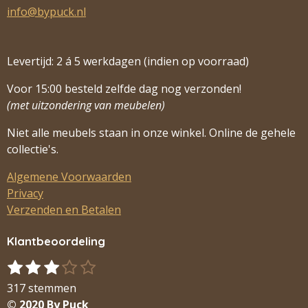
info@bypuck.nl
Levertijd: 2 á 5 werkdagen (indien op voorraad)
Voor 15:00 besteld zelfde dag nog verzonden!
(met uitzondering van meubelen)
Niet alle meubels staan in onze winkel. Online de gehele
collectie's.
Algemene Voorwaarden
Privacy
Verzenden en Betalen
Klantbeoordeling
1
2
3
4
5
S
R
s
s
s
s
s
t
a
317 stemmen
t
t
t
t
t
e
t
© 2020 By Puck