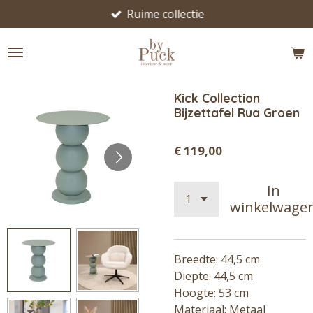
Ruime collectie
Ga
direct
naar
de
hoofdinhoud
Kick Collection
Bijzettafel Rua Groen
€ 119,00
In
winkelwage
Breedte: 44,5 cm
Diepte: 44,5 cm
Hoogte: 53 cm
Materiaal: Metaal