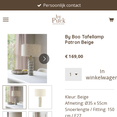
Persoonlijk contact
Ga
direct
naar
de
hoofdinhoud
By Boo Tafellamp
Patron Beige
€ 169,00
In
winkelwage
Kleur: Beige
Afmeting: Ø35 x 55cm
Snoerlengte / Fitting: 150
cm / E27