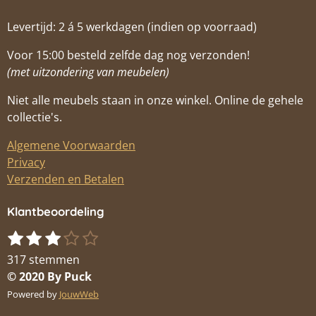
Levertijd: 2 á 5 werkdagen (indien op voorraad)
Voor 15:00 besteld zelfde dag nog verzonden!
(met uitzondering van meubelen)
Niet alle meubels staan in onze winkel. Online de gehele
collectie's.
Algemene Voorwaarden
Privacy
Verzenden en Betalen
Klantbeoordeling
1
2
3
4
5
S
R
s
s
s
s
s
t
a
317 stemmen
t
t
t
t
t
e
t
© 2020 By Puck
m
e
e
e
e
e
i
Powered by
JouwWeb
m
r
r
r
r
r
n
e