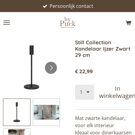
Persoonlijk contact
Ga
direct
naar
de
hoofdinhoud
Still Collection
Kandelaar Ijzer Zwart
29 cm
€ 22,99
In
winkelwage
Mat zwarte kandelaar,
voor elk interieur
Ideaal voor dinerkaarsen