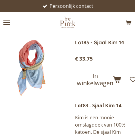
Persoonlijk contact
Ga
direct
naar
de
hoofdinhoud
Lot83 - Sjaal Kim 14
€ 33,75
In
winkelwagen
Lot83 - Sjaal Kim 14
Kim is een mooie
omslagdoek van 100%
katoen. De sjaal Kim