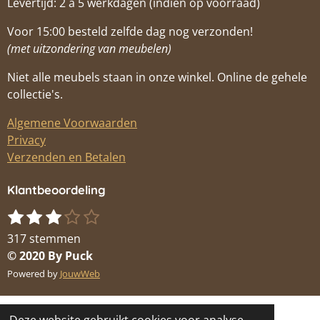
Levertijd: 2 á 5 werkdagen (indien op voorraad)
Voor 15:00 besteld zelfde dag nog verzonden!
(met uitzondering van meubelen)
Niet alle meubels staan in onze winkel. Online de gehele
collectie's.
Algemene Voorwaarden
Privacy
Verzenden en Betalen
Klantbeoordeling
1
2
3
4
5
S
R
s
s
s
s
s
t
a
317 stemmen
t
t
t
t
t
e
t
© 2020 By Puck
m
e
e
e
e
e
i
Powered by
JouwWeb
m
r
r
r
r
r
n
e
r
r
r
r
g
n
e
e
e
e
: