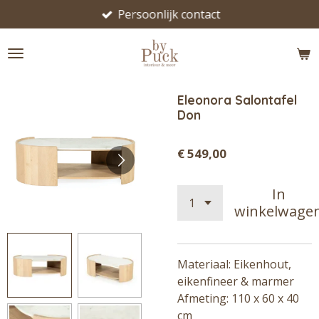
Persoonlijk contact
Ga
direct
naar
de
hoofdinhoud
Eleonora Salontafel
Don
€ 549,00
In
winkelwage
Materiaal: Eikenhout,
eikenfineer & marmer
Afmeting: 110 x 60 x 40
cm