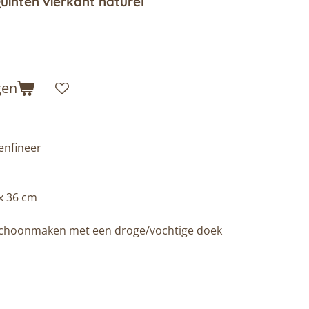
uinten vierkant naturel
gen
enfineer
 x 36 cm
choonmaken met een droge/vochtige doek