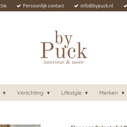
tie
Persoonlijk contact
info@bypuck.nl
n
Verlichting
Lifestyle
Merken