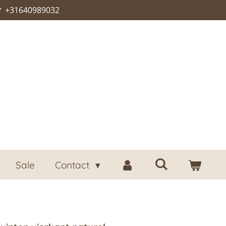
+31640989032
Sale
Contact