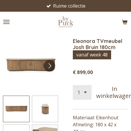
Ruime collectie
Ga
direct
naar
de
hoofdinhoud
Eleonora TVmeubel
Josh Bruin 180cm
vanaf week 48
€ 899,00
In
winkelwage
Materiaal: Eikenhout
Afmeting: 180 x 42 x