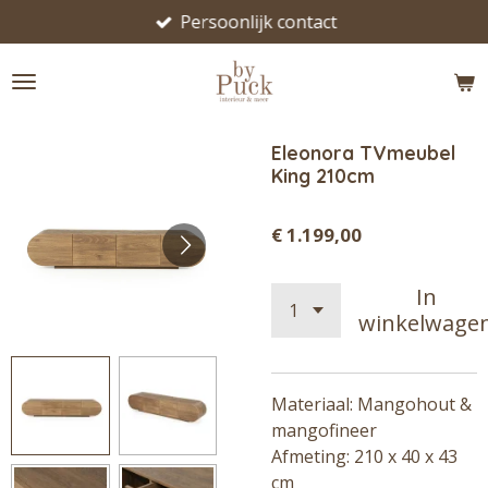
Persoonlijk contact
Ga
direct
naar
de
hoofdinhoud
Eleonora TVmeubel
King 210cm
€ 1.199,00
In
winkelwage
Materiaal: Mangohout &
mangofineer
Afmeting: 210 x 40 x 43
cm