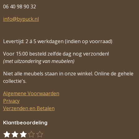
06 40 98 90 32
info@bypuck.nl
Levertijd: 2 á 5 werkdagen (indien op voorraad)
Voor 15:00 besteld zelfde dag nog verzonden!
(met uitzondering van meubelen)
Niet alle meubels staan in onze winkel. Online de gehele
collectie's.
Algemene Voorwaarden
Privacy
Verzenden en Betalen
Klantbeoordeling
1
2
3
4
5
S
R