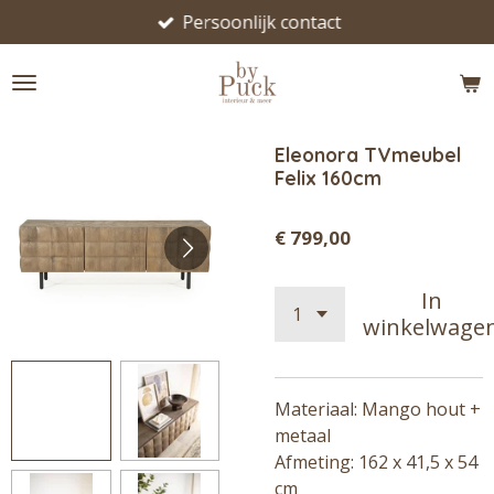
Persoonlijk contact
Ga
direct
naar
de
hoofdinhoud
Eleonora TVmeubel
Felix 160cm
€ 799,00
In
winkelwage
Materiaal: Mango hout +
metaal
Afmeting: 162 x 41,5 x 54
cm