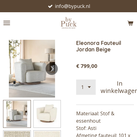
info@bypuck.nl
Ga
direct
naar
de
hoofdinhoud
Eleonora Fauteuil
Jordan Beige
€ 799,00
In
winkelwage
Materiaal: Stof &
essenhout
Stof: Asti
Afmeting fauteuil: 101 x