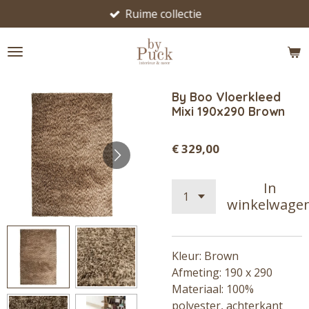
Ruime collectie
Ga
direct
naar
de
hoofdinhoud
By Boo Vloerkleed
Mixi 190x290 Brown
€ 329,00
In
winkelwage
Kleur: Brown
Afmeting: 190 x 290
Materiaal: 100%
polyester, achterkant