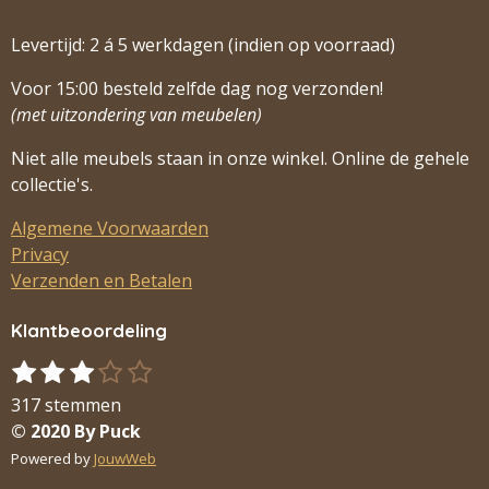
Levertijd: 2 á 5 werkdagen (indien op voorraad)
Voor 15:00 besteld zelfde dag nog verzonden!
(met uitzondering van meubelen)
Niet alle meubels staan in onze winkel. Online de gehele
collectie's.
Algemene Voorwaarden
Privacy
Verzenden en Betalen
Klantbeoordeling
1
2
3
4
5
S
R
s
s
s
s
s
t
a
317 stemmen
t
t
t
t
t
e
t
© 2020 By Puck
m
e
e
e
e
e
i
Powered by
JouwWeb
m
r
r
r
r
r
n