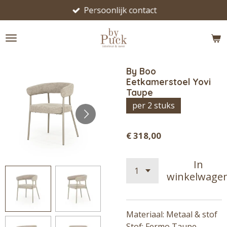
Persoonlijk contact
Ga
direct
naar
de
hoofdinhoud
By Boo
Eetkamerstoel Yovi
Taupe
per 2 stuks
€ 318,00
In
winkelwage
Materiaal: Metaal & stof
Stof:
Fermo Taupe