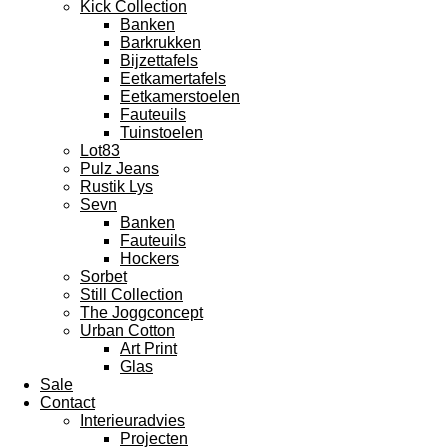
Kick Collection
Banken
Barkrukken
Bijzettafels
Eetkamertafels
Eetkamerstoelen
Fauteuils
Tuinstoelen
Lot83
Pulz Jeans
Rustik Lys
Sevn
Banken
Fauteuils
Hockers
Sorbet
Still Collection
The Joggconcept
Urban Cotton
Art Print
Glas
Sale
Contact
Interieuradvies
Projecten