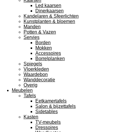
Kaarsen
Led kaarsen
Dinerkaarsen
Kandelaren & Sfeerlichten
Kunstplanten & bloemen
Manden
Potten & Vazen
Servies
Borden
Mokken
Accessoires
Borrelplanken
Spiegels
Vloerkleden
Waardebon
Wanddecoratie
Overig
Meubelen
Tafels
Eetkamertafels
Salon & bijzettafels
Sidetables
Kasten
TV-meubels
Dressoires