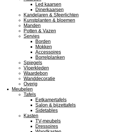
Led kaarsen
Dinerkaarsen
Kandelaren & Sfeerlichten
Kunstplanten & bloemen
Manden
Potten & Vazen
Servies
Borden
Mokken
Accessoires
Borrelplanken
Spiegels
Vloerkleden
Waardebon
Wanddecoratie
Overig
Meubelen
Tafels
Eetkamertafels
Salon & bijzettafels
Sidetables
Kasten
TV-meubels
Dressoires
Wandkasten