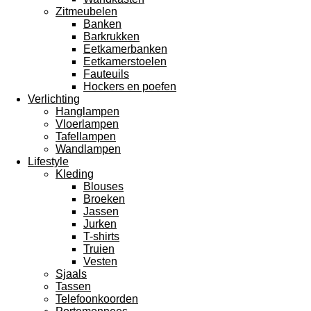
Zitmeubelen
Banken
Barkrukken
Eetkamerbanken
Eetkamerstoelen
Fauteuils
Hockers en poefen
Verlichting
Hanglampen
Vloerlampen
Tafellampen
Wandlampen
Lifestyle
Kleding
Blouses
Broeken
Jassen
Jurken
T-shirts
Truien
Vesten
Sjaals
Tassen
Telefoonkoorden