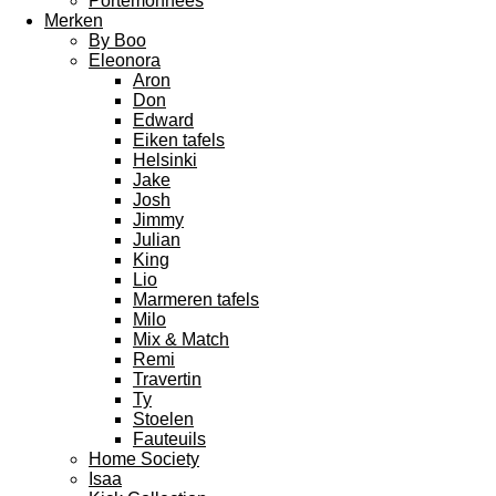
Portemonnees
Merken
By Boo
Eleonora
Aron
Don
Edward
Eiken tafels
Helsinki
Jake
Josh
Jimmy
Julian
King
Lio
Marmeren tafels
Milo
Mix & Match
Remi
Travertin
Ty
Stoelen
Fauteuils
Home Society
Isaa