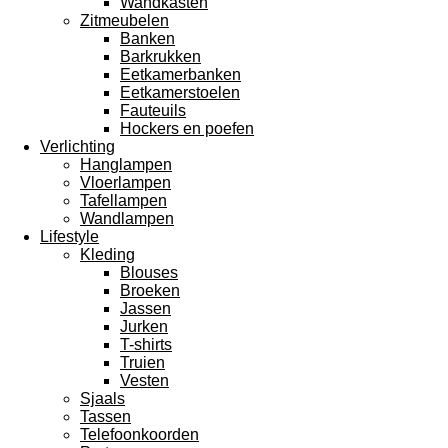
Wandkasten
Zitmeubelen
Banken
Barkrukken
Eetkamerbanken
Eetkamerstoelen
Fauteuils
Hockers en poefen
Verlichting
Hanglampen
Vloerlampen
Tafellampen
Wandlampen
Lifestyle
Kleding
Blouses
Broeken
Jassen
Jurken
T-shirts
Truien
Vesten
Sjaals
Tassen
Telefoonkoorden