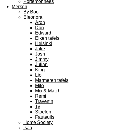
Portemonnees
Merken
By Boo
Eleonora
Aron
Don
Edward
Eiken tafels
Helsinki
Jake
Josh
Jimmy
Julian
King
Lio
Marmeren tafels
Milo
Mix & Match
Remi
Travertin
Ty
Stoelen
Fauteuils
Home Society
Isaa