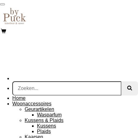
Ga
direct
naar
de
hoofdinhoud
Home
Woonaccessoires
Geurartikelen
Wasparfum
Kussens & Plaids
Kussens
Plaids
Kaarsen