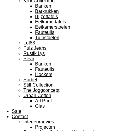
Kick Collection
Banken
Barkrukken
Bijzettafels
Eetkamertafels
Eetkamerstoelen
Fauteuils
Tuinstoelen
Lot83
Pulz Jeans
Rustik Lys
Sevn
Banken
Fauteuils
Hockers
Sorbet
Still Collection
The Joggconcept
Urban Cotton
Art Print
Glas
Sale
Contact
Interieuradvies
Projecten