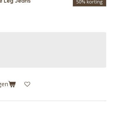
de Leg Jeans
50% korting
gen