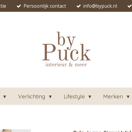
tie
Persoonlijk contact
info@bypuck.nl
n
Verlichting
Lifestyle
Merken