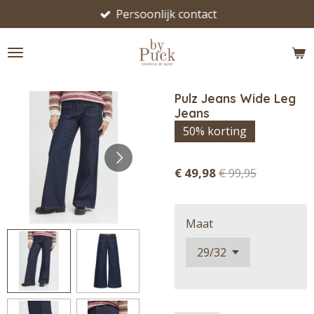
Persoonlijk contact
Ga
direct
naar
de
hoofdinhoud
Pulz Jeans Wide Leg
Jeans
50% korting
€ 49,98
€ 99,95
Maat