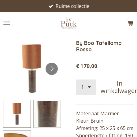
Ruime collectie
Ga
direct
naar
de
hoofdinhoud
By Boo Tafellamp
Rosso
€ 179,00
In
winkelwage
Materiaal: Marmer
Kleur: Bruin
Afmeting:
25 x 25 x 65 cm
Snoerlengte / fitting: 150