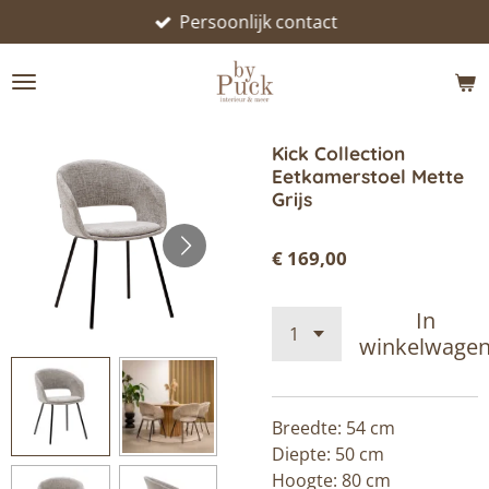
Persoonlijk contact
Ga
direct
naar
de
hoofdinhoud
Kick Collection
Eetkamerstoel Mette
Grijs
€ 169,00
In
winkelwage
Breedte: 54 cm
Diepte: 50 cm
Hoogte: 80 cm