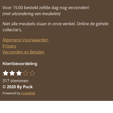
Voor 15:00 besteld zelfde dag nog verzonden!
(met uitzondering van meubelen)
Niet alle meubels staan in onze winkel. Online de gehele
collectie's.
Algemene Voorwaarden
Privacy
Verzenden en Betalen
Klantbeoordeling
1
2
3
4
5
S
R
s
s
s
s
s
t
a
317 stemmen
t
t
t
t
t
e
t
© 2020 By Puck
m
e
e
e
e
e
i
Powered by
JouwWeb
m
r
r
r
r
r
n
e
r
r
r
r
g
n
e
e
e
e
: