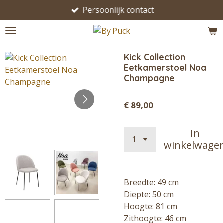
Persoonlijk contact
Ga
direct
naar
de
Kick Collection
hoofdinhoud
Eetkamerstoel Noa
Champagne
€ 89,00
In
winkelwage
Breedte: 49 cm
Diepte: 50 cm
Hoogte: 81 cm
Zithoogte: 46 cm