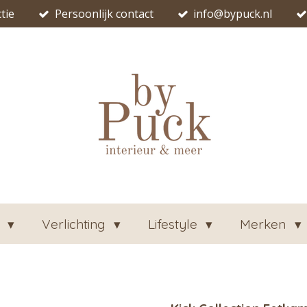
tie
Persoonlijk contact
info@bypuck.nl
n
Verlichting
Lifestyle
Merken