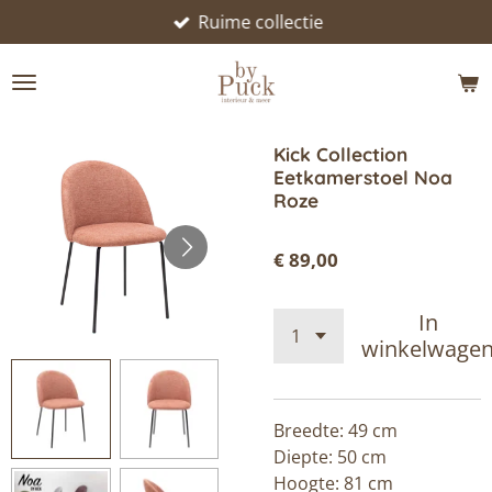
Ruime collectie
Ga
direct
naar
de
hoofdinhoud
Kick Collection
Eetkamerstoel Noa
Roze
€ 89,00
In
winkelwage
Breedte: 49 cm
Diepte: 50 cm
Hoogte: 81 cm