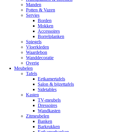
Manden
Potten & Vazen
Servies
Borden
Mokken
Accessoires
Borrelplanken
Spiegels
Vloerkleden
Waardebon
Wanddecoratie
Overig
Meubelen
Tafels
Eetkamertafels
Salon & bijzettafels
Sidetables
Kasten
TV-meubels
Dressoires
Wandkasten
Zitmeubelen
Banken
Barkrukken
Eetkamerbanken