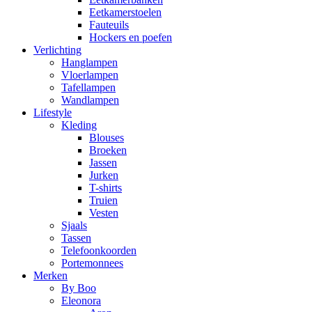
Eetkamerstoelen
Fauteuils
Hockers en poefen
Verlichting
Hanglampen
Vloerlampen
Tafellampen
Wandlampen
Lifestyle
Kleding
Blouses
Broeken
Jassen
Jurken
T-shirts
Truien
Vesten
Sjaals
Tassen
Telefoonkoorden
Portemonnees
Merken
By Boo
Eleonora