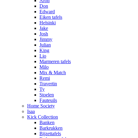
Aron
Don
Edward
Eiken tafels
Helsinki
Jake
Josh
Jimmy
Julian
King
Lio
Marmeren tafels
Milo
Mix & Match
Remi
Travertin
Ty
Stoelen
Fauteuils
Home Society
Isaa
Kick Collection
Banken
Barkrukken
Bijzettafels