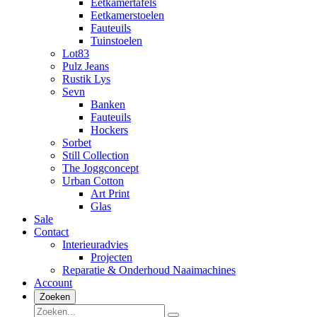
Eetkamertafels
Eetkamerstoelen
Fauteuils
Tuinstoelen
Lot83
Pulz Jeans
Rustik Lys
Sevn
Banken
Fauteuils
Hockers
Sorbet
Still Collection
The Joggconcept
Urban Cotton
Art Print
Glas
Sale
Contact
Interieuradvies
Projecten
Reparatie & Onderhoud Naaimachines
Account
Zoeken