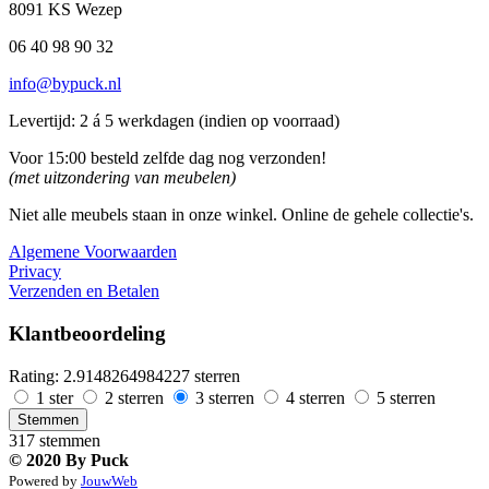
8091 KS Wezep
06 40 98 90 32
info@bypuck.nl
Levertijd: 2 á 5 werkdagen (indien op voorraad)
Voor 15:00 besteld zelfde dag nog verzonden!
(met uitzondering van meubelen)
Niet alle meubels staan in onze winkel. Online de gehele collectie's.
Algemene Voorwaarden
Privacy
Verzenden en Betalen
Klantbeoordeling
Rating: 2.9148264984227 sterren
1 ster
2 sterren
3 sterren
4 sterren
5 sterren
Stemmen
317 stemmen
© 2020 By Puck
Powered by
JouwWeb