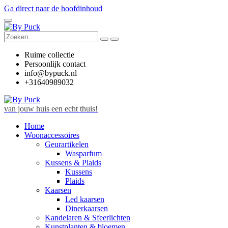
Ga direct naar de hoofdinhoud
Ruime collectie
Persoonlijk contact
info@bypuck.nl
+31640989032
van jouw huis een echt thuis!
Home
Woonaccessoires
Geurartikelen
Wasparfum
Kussens & Plaids
Kussens
Plaids
Kaarsen
Led kaarsen
Dinerkaarsen
Kandelaren & Sfeerlichten
Kunstplanten & bloemen