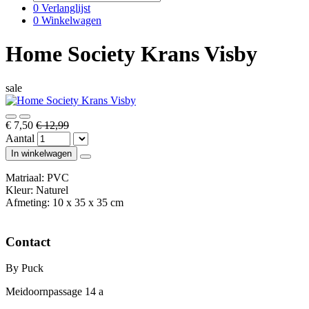
0
Verlanglijst
0
Winkelwagen
Home Society Krans Visby
sale
€ 7,50
€ 12,99
Aantal
In winkelwagen
Matriaal: PVC
Kleur: Naturel
Afmeting: 10 x 35 x 35 cm
Contact
By Puck
Meidoornpassage 14 a