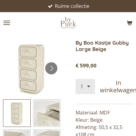
Ruime collectie
Ga
direct
naar
de
hoofdinhoud
By Boo Kastje Gubby
Large Beige
€ 599,00
In
winkelwage
Materiaal: MDF
Kleur: Beige
Afmeting:
50,5 x 32,5
x108 cm