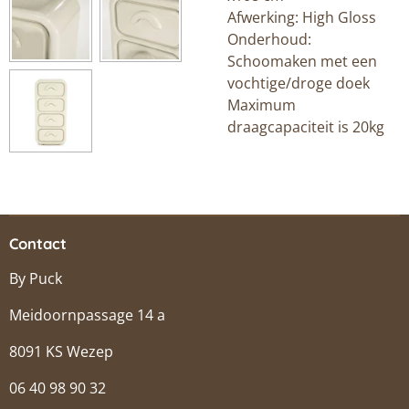
Afwerking: High Gloss
Onderhoud:
Schoomaken met een
vochtige/droge doek
Maximum
draagcapaciteit is 20kg
Contact
By Puck
Meidoornpassage 14 a
8091 KS Wezep
06 40 98 90 32