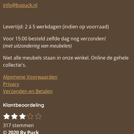
info@bypuck.nl
Levertijd: 2 á 5 werkdagen (indien op voorraad)
Voor 15:00 besteld zelfde dag nog verzonden!
(met uitzondering van meubelen)
Niet alle meubels staan in onze winkel. Online de gehele
collectie's.
Algemene Voorwaarden
Privacy
Verzenden en Betalen
Klantbeoordeling
1
2
3
4
5
S
R
s
s
s
s
s
t
a
317 stemmen
t
t
t
t
t
e
t
© 2020 By Puck