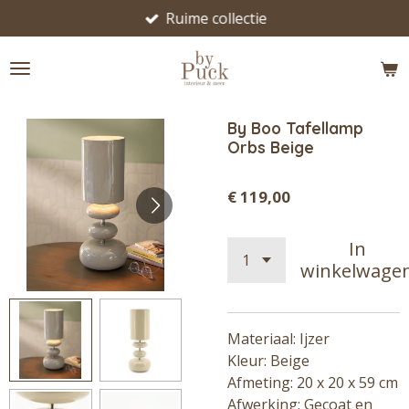
Ruime collectie
Ga
direct
naar
de
hoofdinhoud
By Boo Tafellamp
Orbs Beige
€ 119,00
In
winkelwage
Materiaal: Ijzer
Kleur: Beige
Afmeting: 20 x 20 x 59 cm
Afwerking: Gecoat en