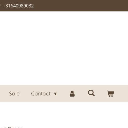
+31640989032
Sale
Contact