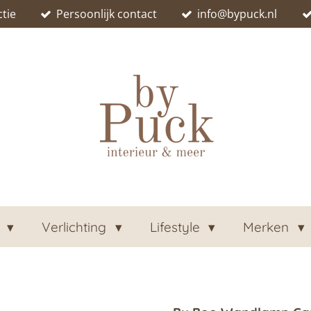
tie
Persoonlijk contact
info@bypuck.nl
n
Verlichting
Lifestyle
Merken