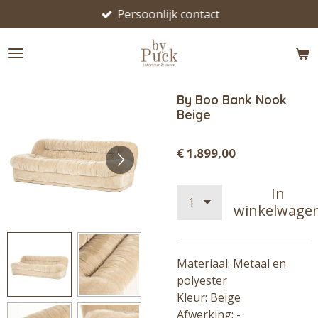
Persoonlijk contact
Ga
direct
naar
de
hoofdinhoud
By Boo Bank Nook
Beige
€ 1.899,00
In
winkelwage
Materiaal: Metaal en
polyester
Kleur: Beige
Afwerking: -