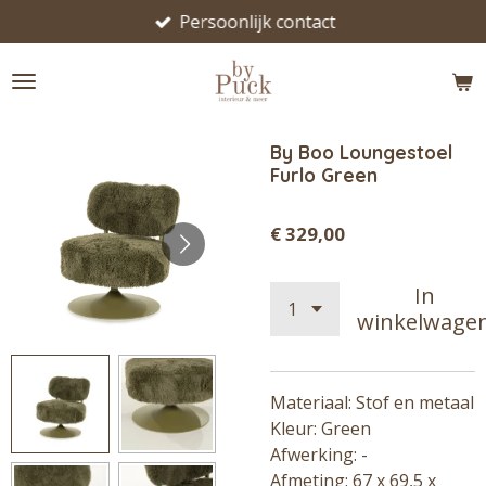
Persoonlijk contact
Ga
direct
naar
de
hoofdinhoud
By Boo Loungestoel
Furlo Green
€ 329,00
In
winkelwage
Materiaal: Stof en metaal
Kleur: Green
Afwerking: -
Afmeting: 67 x 69,5 x