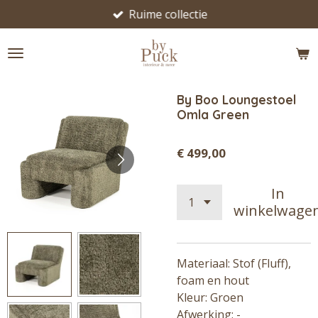
Ruime collectie
Ga
direct
naar
de
hoofdinhoud
By Boo Loungestoel
Omla Green
€ 499,00
In
winkelwage
Materiaal: Stof (Fluff),
foam en hout
Kleur: Groen
Afwerking: -