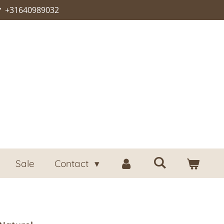
+31640989032
Sale
Contact