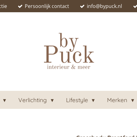
tie
Persoonlijk contact
info@bypuck.nl
n
Verlichting
Lifestyle
Merken