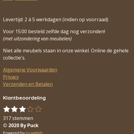
Levertijd: 2 á 5 werkdagen (indien op voorraad)
Voor 15:00 besteld zelfde dag nog verzonden!
(met uitzondering van meubelen)
Niet alle meubels staan in onze winkel. Online de gehele
collectie's.
Algemene Voorwaarden
Privacy
Verzenden en Betalen
Klantbeoordeling
1
2
3
4
5
S
R
s
s
s
s
s
t
a
317 stemmen
t
t
t
t
t
e
t
© 2020 By Puck
m
e
e
e
e
e
i
Powered by
JouwWeb