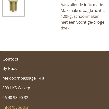
Aanvullende informatie:
Maximale draagkracht is
120kg, schoonmaken
met een vochtige/droge
doek
Contact
By Puck
Meidoornpassage 14 a
8091 KS Wezep
06 40 98 90 32
info@bypuck.nl