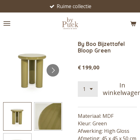
Ruime collectie
Ga
direct
naar
de
hoofdinhoud
By Boo Bijzettafel
Bloop Green
€ 199,00
In
winkelwage
Materiaal: MDF
Kleur: Green
Afwerking: High Gloss
Afmeting: 45 x 45 x 50
cm